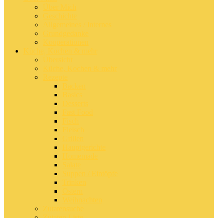
Über Mich
Geschichte
Allgemeines / Internes
Grundgedanke
Kooperationen
Küche, Kochen & mehr
Übersicht
Küche, Kochen & mehr
Rezepte
Backen
Basics
Desserts
Fast Food
Fisch
Fleisch
Grillen
Hauptgerichte
Homemade
Salate
Suppen / Eintöpfe
Trinken
Ostern
Weihnachten
Zutatensuche
Zutaten Liste