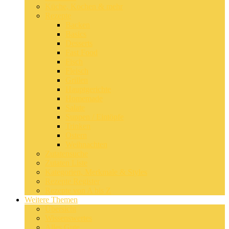
Küche, Kochen & mehr
Rezepte
Backen
Basics
Desserts
Fast Food
Fisch
Fleisch
Grillen
Hauptgerichte
Homemade
Salate
Suppen / Eintöpfe
Trinken
Ostern
Weihnachten
Zutatensuche
Zutaten Liste
Kategorien, Merkmale & Styles
Rezepte Register
Rezepte von A bis Z
Weitere Themen
Übersicht
Wissenswertes
Alles Gute