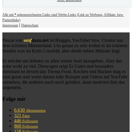
Alle mit
*
gekennzeichneten Links sind Werbe-Links (Link zu Werbung, Affiliate- bzw.
Partnerlinks)
|
Impressum
Datenschutz
Pascal von
senf
dazu.net
ist Blogger, YouTuber bzw. Creator aus
dem schönen Münsterland. Um genau zu sein wohnt er im schönen
Senden was im Kreis Coesfeld, aber direkt neben Münster liegt.
Er möchte am liebsten zu allen seinen Senf dazugeben. Aber das
wäre wohl zu viel. Deswegen zeigt Er Gutes und besonders
dominant ist derzeit das Thema Food. Kochen und Backen mag es
total gerne und wenn daraus tolle Rezepte und Videos auf YouTube
entstehen, die anderen auch noch gefallen, dann motiviert ihm das
ungemein.
Folge mir
6.630
Abonennten
321
Fans
446
Followers
860
Followers
158
Followers