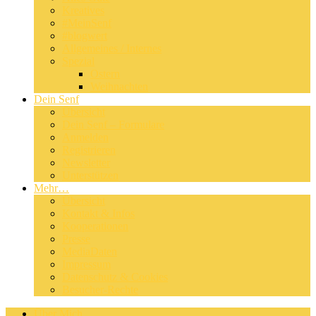
Kreatives
#MeinSenf
#blogwert
Allgemeines / Internes
Spezial
Ostern
Weihnachten
Dein Senf
Übersicht
Dein Senf – Formulare
Anmelden
Registrieren
Newsletter
Unterstützen
Mehr…
Übersicht
Kontakt & Infos
Kooperationen
Presse
MediaDaten
Impressum
Datenschutz & Cookies
Besucher-Rechte
Über Mich