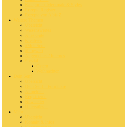
Kategorien, Merkmale & Styles
Rezepte Register
Rezepte von A bis Z
Weitere Themen
Übersicht
Wissenswertes
Alles Gute
Kreatives
#MeinSenf
#blogwert
Allgemeines / Internes
Spezial
Ostern
Weihnachten
Dein Senf
Übersicht
Dein Senf – Formulare
Anmelden
Registrieren
Newsletter
Unterstützen
Mehr…
Übersicht
Kontakt & Infos