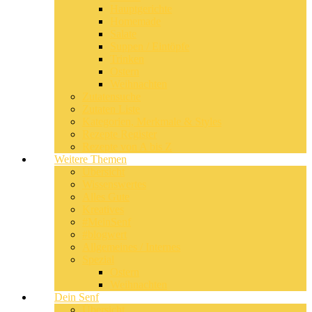
Hauptgerichte
Homemade
Salate
Suppen / Eintöpfe
Trinken
Ostern
Weihnachten
Zutatensuche
Zutaten Liste
Kategorien, Merkmale & Styles
Rezepte Register
Rezepte von A bis Z
Weitere Themen
Übersicht
Wissenswertes
Alles Gute
Kreatives
#MeinSenf
#blogwert
Allgemeines / Internes
Spezial
Ostern
Weihnachten
Dein Senf
Übersicht