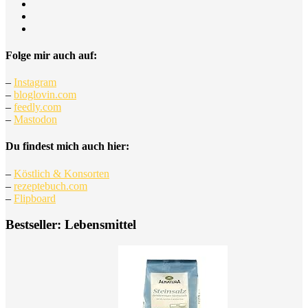
Folge mir auch auf:
–
Instagram
–
bloglovin.com
–
feedly.com
–
Mastodon
Du findest mich auch hier:
–
Köstlich & Konsorten
–
rezeptebuch.com
–
Flipboard
Bestseller: Lebensmittel