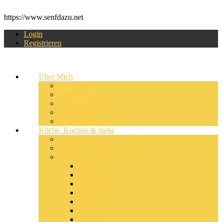
https://www.senfdazu.net
Login
Registrieren
Über Mich
Über Mich
Geschichte
Allgemeines / Internes
Grundgedanke
Kooperationen
Küche, Kochen & mehr
Übersicht
Küche, Kochen & mehr
Rezepte
Backen
Basics
Desserts
Fast Food
Fisch
Fleisch
Grillen