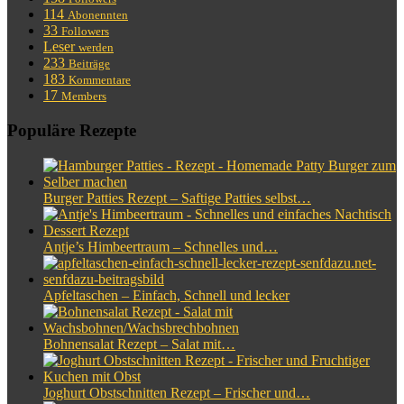
114
Abonennten
33
Followers
Leser
werden
233
Beiträge
183
Kommentare
17
Members
Populäre Rezepte
Burger Patties Rezept – Saftige Patties selbst…
Antje’s Himbeertraum – Schnelles und…
Apfeltaschen – Einfach, Schnell und lecker
Bohnensalat Rezept – Salat mit…
Joghurt Obstschnitten Rezept – Frischer und…