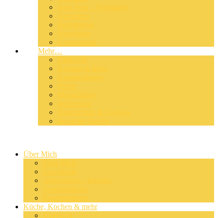
Dein Senf – Formulare
Anmelden
Registrieren
Newsletter
Unterstützen
Mehr…
Übersicht
Kontakt & Infos
Kooperationen
Presse
MediaDaten
Impressum
Datenschutz & Cookies
Besucher-Rechte
Über Mich
Über Mich
Geschichte
Allgemeines / Internes
Grundgedanke
Kooperationen
Küche, Kochen & mehr
Übersicht