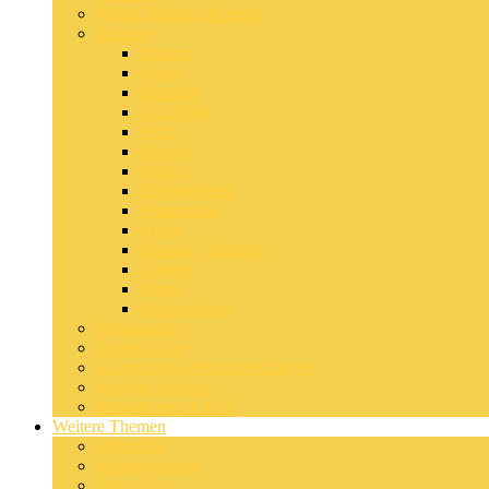
Küche, Kochen & mehr
Rezepte
Backen
Basics
Desserts
Fast Food
Fisch
Fleisch
Grillen
Hauptgerichte
Homemade
Salate
Suppen / Eintöpfe
Trinken
Ostern
Weihnachten
Zutatensuche
Zutaten Liste
Kategorien, Merkmale & Styles
Rezepte Register
Rezepte von A bis Z
Weitere Themen
Übersicht
Wissenswertes
Alles Gute