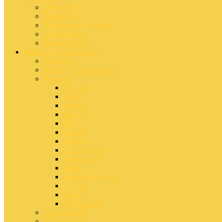
Über Mich
Geschichte
Allgemeines / Internes
Grundgedanke
Kooperationen
Küche, Kochen & mehr
Übersicht
Küche, Kochen & mehr
Rezepte
Backen
Basics
Desserts
Fast Food
Fisch
Fleisch
Grillen
Hauptgerichte
Homemade
Salate
Suppen / Eintöpfe
Trinken
Ostern
Weihnachten
Zutatensuche
Zutaten Liste