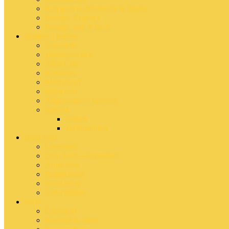
Kategorien, Merkmale & Styles
Rezepte Register
Rezepte von A bis Z
Weitere Themen
Übersicht
Wissenswertes
Alles Gute
Kreatives
#MeinSenf
#blogwert
Allgemeines / Internes
Spezial
Ostern
Weihnachten
Dein Senf
Übersicht
Dein Senf – Formulare
Anmelden
Registrieren
Newsletter
Unterstützen
Mehr…
Übersicht
Kontakt & Infos