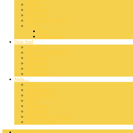
Kreatives
#MeinSenf
#blogwert
Allgemeines / Internes
Spezial
Ostern
Weihnachten
Dein Senf
Übersicht
Dein Senf – Formulare
Anmelden
Registrieren
Newsletter
Unterstützen
Mehr…
Übersicht
Kontakt & Infos
Kooperationen
Presse
MediaDaten
Impressum
Datenschutz & Cookies
Besucher-Rechte
Über Mich