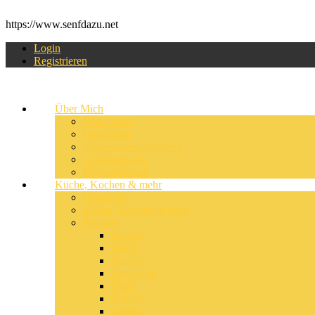
https://www.senfdazu.net
Login
Registrieren
Über Mich
Über Mich
Geschichte
Allgemeines / Internes
Grundgedanke
Kooperationen
Küche, Kochen & mehr
Übersicht
Küche, Kochen & mehr
Rezepte
Backen
Basics
Desserts
Fast Food
Fisch
Fleisch
Grillen