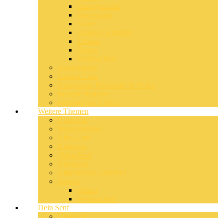
Hauptgerichte
Homemade
Salate
Suppen / Eintöpfe
Trinken
Ostern
Weihnachten
Zutatensuche
Zutaten Liste
Kategorien, Merkmale & Styles
Rezepte Register
Rezepte von A bis Z
Weitere Themen
Übersicht
Wissenswertes
Alles Gute
Kreatives
#MeinSenf
#blogwert
Allgemeines / Internes
Spezial
Ostern
Weihnachten
Dein Senf
Übersicht