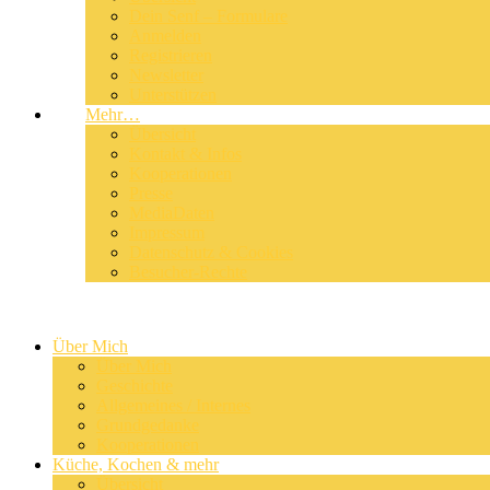
Dein Senf – Formulare
Anmelden
Registrieren
Newsletter
Unterstützen
Mehr…
Übersicht
Kontakt & Infos
Kooperationen
Presse
MediaDaten
Impressum
Datenschutz & Cookies
Besucher-Rechte
Über Mich
Über Mich
Geschichte
Allgemeines / Internes
Grundgedanke
Kooperationen
Küche, Kochen & mehr
Übersicht