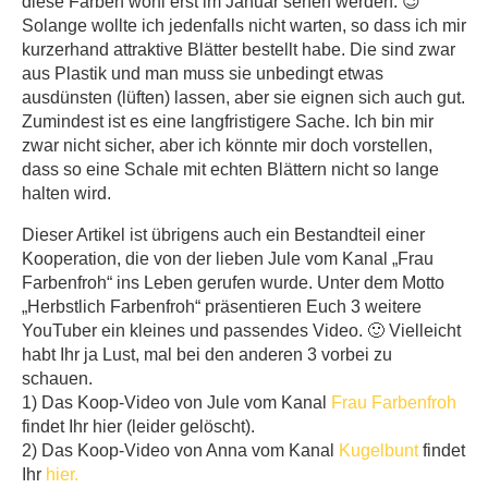
diese Farben wohl erst im Januar sehen werden. 😉
Solange wollte ich jedenfalls nicht warten, so dass ich mir
kurzerhand attraktive Blätter bestellt habe. Die sind zwar
aus Plastik und man muss sie unbedingt etwas
ausdünsten (lüften) lassen, aber sie eignen sich auch gut.
Zumindest ist es eine langfristigere Sache. Ich bin mir
zwar nicht sicher, aber ich könnte mir doch vorstellen,
dass so eine Schale mit echten Blättern nicht so lange
halten wird.
Dieser Artikel ist übrigens auch ein Bestandteil einer
Kooperation, die von der lieben Jule vom Kanal „Frau
Farbenfroh“ ins Leben gerufen wurde. Unter dem Motto
„Herbstlich Farbenfroh“ präsentieren Euch 3 weitere
YouTuber ein kleines und passendes Video. 🙂 Vielleicht
habt Ihr ja Lust, mal bei den anderen 3 vorbei zu
schauen.
1) Das Koop-Video von Jule vom Kanal
Frau Farbenfroh
findet Ihr hier (leider gelöscht).
2) Das Koop-Video von Anna vom Kanal
Kugelbunt
findet
Ihr
hier.