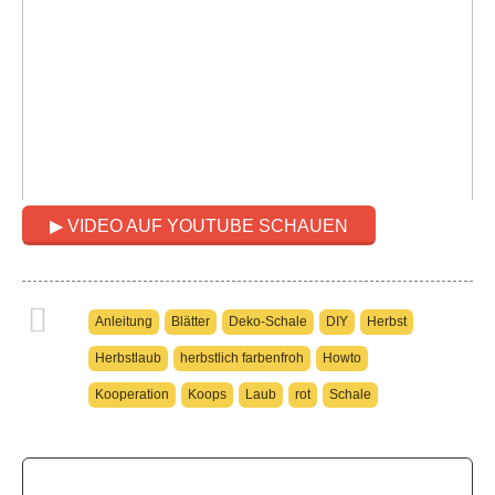
▶ VIDEO AUF YOUTUBE SCHAUEN
Anleitung
Blätter
Deko-Schale
DIY
Herbst
Herbstlaub
herbstlich farbenfroh
Howto
Kooperation
Koops
Laub
rot
Schale