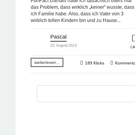
FunFact Damals hatte ich tatsächlich öfters mal
das Problem, dass wirklich „keiner“ wusste, dass
ich Familie habe. Also, dass ich Vater von 3
wirklich tollen Kindern bin und zu Hause...
Pascal
25. August 2023
Li
weiterlesen...
189 Klicks
Kommenta