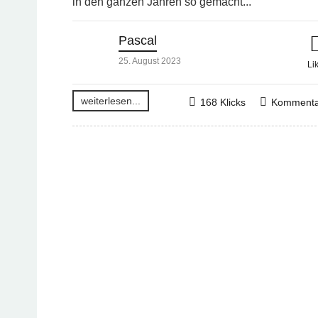
in den ganzen Jahren so gemacht...
Pascal
25. August 2023
Li
weiterlesen...
168 Klicks
Kommenta