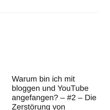
nfdazu.net und mir als Person zu tun haben.
os, aber auch Berichte, Erfahrungen und
 dazu und stecke viel Zeit, Kraft, Mühen und auch Geld
eder würde ich Euch einfach gerne mal etwas darüber
ählen. Die Themen werden für den einen oder anderen
nke, es gehört genauso zu senfdazu.net wie alle anderen
eiter, auch Blogger, Creator und YouTuber.
und Internes berichten.
 denn ich gerne zu diesen Anlässen nutze. In diesem
Warum bin ich mit
schen über interne Gedanken, Änderungen oder Plan-
gatives berichten. Und das biete ich meistens auch
bloggen und YouTube
te es auch mal sein, dass ich Euch mitnehme und Euch
 unterschiedlich sein.
angefangen? – #2 – Die
Zerstörung von