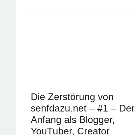
Allgemeines & Internet,
sind Artikel, Beiträge oder Videos, die mit se
Vlogs, Ankündigungen oder Meldungen und Inf
Änderungen.
Ich bin ja kein Profi, aber ich lerne jeden Tag
in mein Projekt senfdazu.net. Und hin und wi
berichten oder Euch einfach ein bisschen erz
vielleicht nicht so relevant sein, aber ich de
Themen auch. Denn jeder entwickeln sich ja w
Ich möchte also über Allgemeines, Privateres 
Als Videoformat habe ich ja den Senf-Report,
Die Zerstörung von
Video-Format möchte ich Euch immer ein bis
Änderungen, über Positives oder auch über Ne
senfdazu.net – #1 – Der
gleich als kleinen Artikel an. Und dann könn
mal ein Vlog zeige. Was kommt, kann also ganz
Anfang als Blogger,
YouTuber, Creator