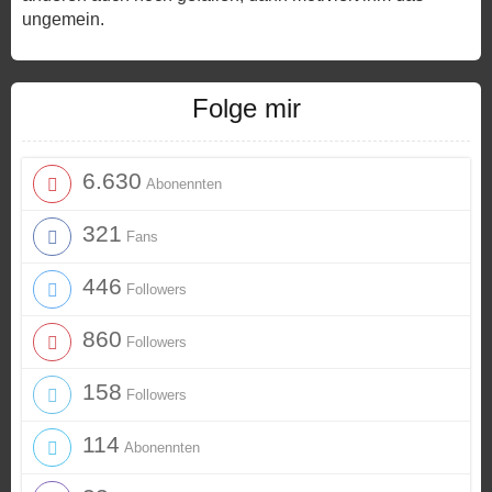
ungemein.
Folge mir
6.630
Abonennten
321
Fans
446
Followers
860
Followers
158
Followers
114
Abonennten