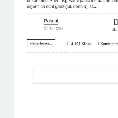
bekommen. Aber insgesamt passt mir das derzei
eigentlich echt ganz gut, denn a) ist...
Pascal
21. Juni 2019
Lik
weiterlesen...
4.101 Klicks
Kommenta