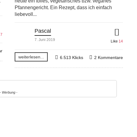
t
heute ein tolles, vegetarisches bzw. veganes
Pfannengericht. Ein Rezept, dass ich einfach
liebevoll...
Pascal
e
7
7. Juni 2019
Like
14
r
weiterlesen...
6.513 Klicks
2 Kommentare
- Werbung -