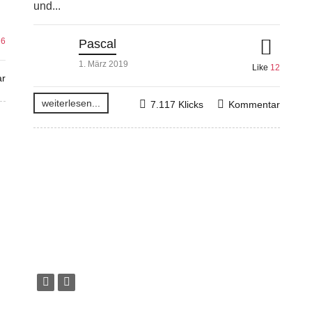
und...
e
6
Pascal
1. März 2019
Like
12
r
weiterlesen...
7.117 Klicks
Kommentar