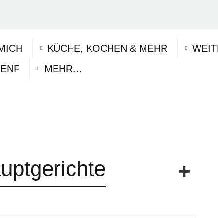
MICH
KÜCHE, KOCHEN & MEHR
WEIT
SENF
MEHR…
uptgerichte
anz einfach Mittagessen. Was Mittags auf den Tisch