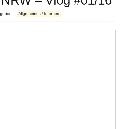
 NRW – Vlog #01/16
gorien:
Allgemeines / Internes