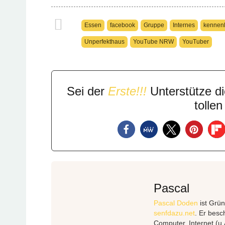
Essen
facebook
Gruppe
Internes
kennen
Unperfekthaus
YouTube NRW
YouTuber
Sei der
Erste!!!
Unterstütze di
tolle
Pascal
Pascal Doden
ist Grün
senfdazu.net
. Er besc
Computer, Internet (u