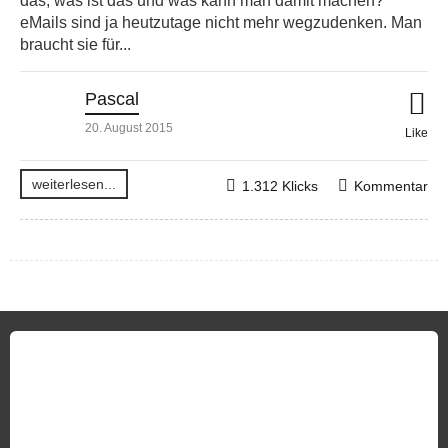
das, was ist das und was kann man damit machen?
eMails sind ja heutzutage nicht mehr wegzudenken. Man
braucht sie für...
Pascal
20. August 2015
Like
weiterlesen...
1.312 Klicks
Kommentar