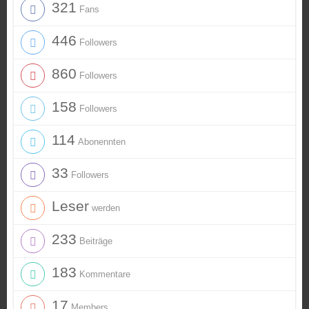
321
Fans
446
Followers
860
Followers
158
Followers
114
Abonennten
33
Followers
Leser
werden
233
Beiträge
183
Kommentare
17
Members