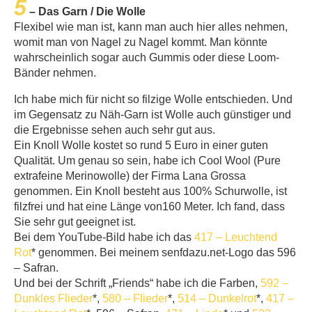
5
– Das Garn / Die Wolle
Flexibel wie man ist, kann man auch hier alles nehmen,
womit man von Nagel zu Nagel kommt. Man könnte
wahrscheinlich sogar auch Gummis oder diese Loom-
Bänder nehmen.
Ich habe mich für nicht so filzige Wolle entschieden. Und
im Gegensatz zu Näh-Garn ist Wolle auch günstiger und
die Ergebnisse sehen auch sehr gut aus.
Ein Knoll Wolle kostet so rund 5 Euro in einer guten
Qualität. Um genau so sein, habe ich Cool Wool (Pure
extrafeine Merinowolle) der Firma Lana Grossa
genommen. Ein Knoll besteht aus 100% Schurwolle, ist
filzfrei und hat eine Länge von160 Meter. Ich fand, dass
Sie sehr gut geeignet ist.
Bei dem YouTube-Bild habe ich das
417 – Leuchtend
Rot
* genommen. Bei meinem senfdazu.net-Logo das 596
– Safran.
Und bei der Schrift „Friends“ habe ich die Farben,
592 –
Dunkles Flieder
*,
580 – Flieder
*,
514 – Dunkelrot
*,
417 –