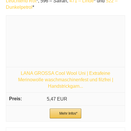
Leuchtend Rot
*, 596 – Safran,
471 – Linde
* und
522 –
Dunkelpetrol
*
LANA GROSSA Cool Wool Uni | Extrafeine
Merinowolle waschmaschinenfest und filzfrei |
Handstrickgarn...
5,47 EUR
Mehr Infos*