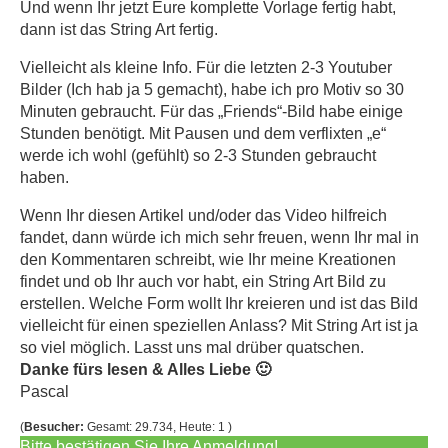
Und wenn Ihr jetzt Eure komplette Vorlage fertig habt,
dann ist das String Art fertig.
Vielleicht als kleine Info. Für die letzten 2-3 Youtuber
Bilder (Ich hab ja 5 gemacht), habe ich pro Motiv so 30
Minuten gebraucht. Für das „Friends“-Bild habe einige
Stunden benötigt. Mit Pausen und dem verflixten „e“
werde ich wohl (gefühlt) so 2-3 Stunden gebraucht
haben.
Wenn Ihr diesen Artikel und/oder das Video hilfreich
fandet, dann würde ich mich sehr freuen, wenn Ihr mal in
den Kommentaren schreibt, wie Ihr meine Kreationen
findet und ob Ihr auch vor habt, ein String Art Bild zu
erstellen. Welche Form wollt Ihr kreieren und ist das Bild
vielleicht für einen speziellen Anlass? Mit String Art ist ja
so viel möglich. Lasst uns mal drüber quatschen.
Danke fürs lesen & Alles Liebe 🙂
Pascal
(
Besucher:
Gesamt: 29.734, Heute: 1 )
Bitte bestätigen Sie Ihre Anmeldung!