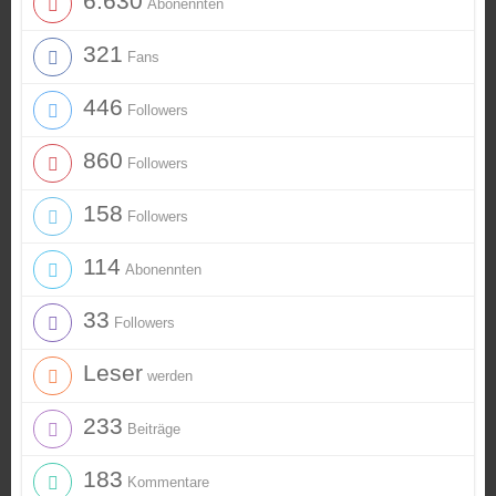
6.630
Abonennten
321
Fans
446
Followers
860
Followers
158
Followers
114
Abonennten
33
Followers
Leser
werden
233
Beiträge
183
Kommentare