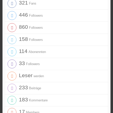
321
Fans
446
Followers
860
Followers
158
Followers
114
Abonennten
33
Followers
Leser
werden
233
Beiträge
183
Kommentare
17
Members