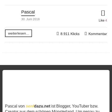
Pascal
30. Juni 2016
Like
4
weiterlesen...
8.911 Klicks
Kommentar
Pascal von
senf
dazu.net
ist Blogger, YouTuber bzw.
Creator aus dem schönen Münsterland. Um genau zu