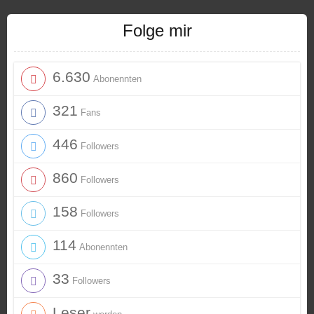
Folge mir
6.630
Abonennten
321
Fans
446
Followers
860
Followers
158
Followers
114
Abonennten
33
Followers
Leser