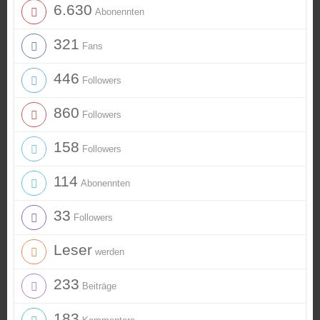
6.630
Abonennten
321
Fans
446
Followers
860
Followers
158
Followers
114
Abonennten
33
Followers
Leser
werden
233
Beiträge
183