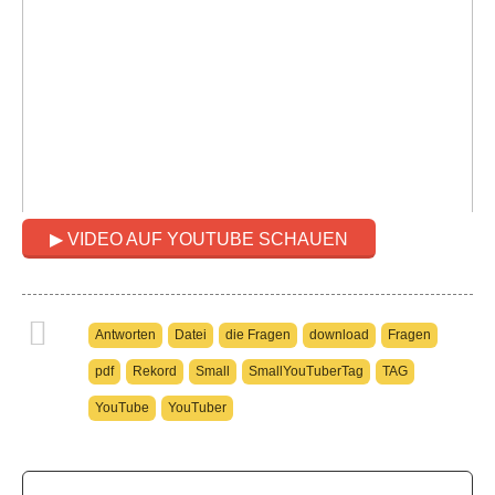
▶ VIDEO AUF YOUTUBE SCHAUEN
Antworten
Datei
die Fragen
download
Fragen
pdf
Rekord
Small
SmallYouTuberTag
TAG
YouTube
YouTuber