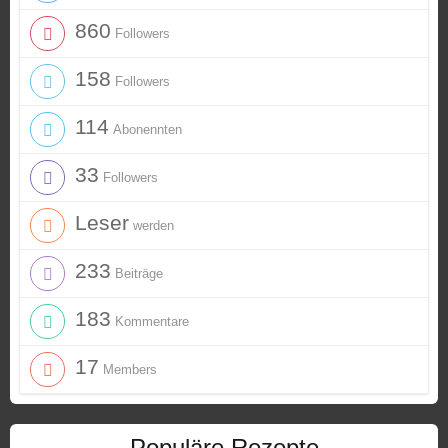
860
Followers
158
Followers
114
Abonennten
33
Followers
Leser
werden
233
Beiträge
183
Kommentare
17
Members
Populäre Rezepte