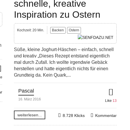
schnelle, kreative
Inspiration zu Ostern
Kochzeit: 20 Min.
Backen
Ostern
n
Süße, kleine Joghurt-Häschen – einfach, schnell
und kreativ „Dieses Rezept entstand eigentlich
mal durch Zufall. Ich wollte irgendwie Gebäck
herstellen und hatte eigentlich nichts für einen
Grundteig da. Kein Quark,...
ke
Pascal
r
16. März 2016
Like
13
weiterlesen...
8.728 Klicks
Kommentar