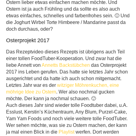
Ostern lieber etwas einfachen machen möchte. Und
Ostern ist ja auch Frühling und da sollte es also auch
etwas einfaches, schnelles und farbenfrohes sein. 🙂 Und
die Joghurt Wirbel Torte Himbeere / Mandarine passt da
doch durchaus, oder?
Osterprojekt 2017
Das Rezeptvideo dieses Rezepts ist übrigens auch Teil
einer tollen FoodTuber-Kooperation. Und zwar hat die
liebe Annett von
Annetts Backstübchen
das Osterprojekt
2017 ins Leben gerufen. Das hatte sie letztes Jahr schon
ausgerichtet und da hatte ich auch schon mitgemacht.
Letztes Jahr war es der
witziger Möhrenkuchen, eine
möhrige Idee zu Ostern
. Wer also nochmal gucken
möchte. Der kann ja nochmal schauen. 🙂
Auch dieses Jahr sind wieder tolle Foodtuber dabei, u.A.
Esslust, Kerstin’s Küchentraum​, Any Blum​, Purzel-Cake,
Yam Yam Foods und noch viele weitere tolle FoodTuber.
Wer sehen möchte, was sie zu Ostern machen, der kann
ja mal einen Blick in die
Playlist
werfen. Dort werden