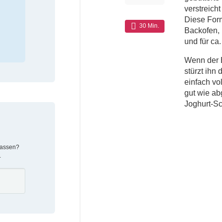
verstreich
Diese For
30 Min.
Backofen, 
und für ca
Wenn der B
stürzt ihn
einfach vo
gut wie ab
Joghurt-S
lassen?
.