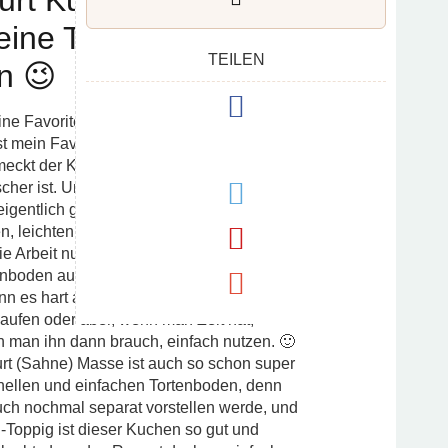
urt Kuchen – Rezept
eine Torte, Leicht wie
TEILEN
n 😉
ne Favoriten. Und dieser einfache
t mein Favorit. Denn das Ergebnis ist
eckt der Kuchen fast wie eine Torte, auch
ischer ist. Und der Kuchen ist auch dann
entlich gar nicht so viel Zeit und Lust hat,
en, leichten Kuchen haben möchte. Denn
ie Arbeit nur halb so schwer. Und schön ist
enboden auch mal anders belegen kann,
nn es hart auf hart kommt, könnte man den
aufen oder aber, wenn man Zeit hat,
n man ihn dann brauch, einfach nutzen. 🙂
urt (Sahne) Masse ist auch so schon super
hnellen und einfachen Tortenboden, denn
ch nochmal separat vorstellen werde, und
Toppig ist dieser Kuchen so gut und