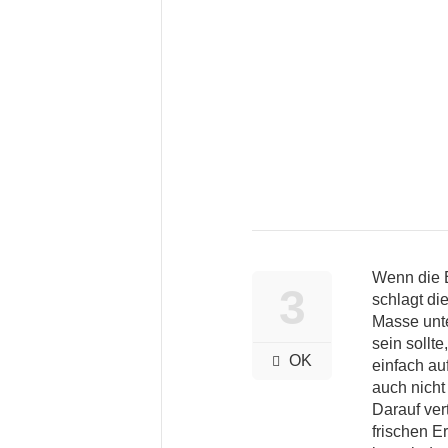
Wenn die 
3
schlagt di
Masse unte
sein sollt
OK
einfach au
auch nicht
Darauf vert
frischen E