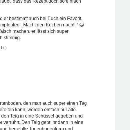
glaubt, dass das Rezept doch so einfach
rd er bestimmt auch bei Euch ein Favorit.
empfehlen: „Macht den Kuchen nach!!!“ 😀
falsch machen, er lässt sich super
ch stimmig.
 14 )
ortenboden, den man auch super einen Tag
ereiten kann, werden einfach nur alle
r den Teig in eine Schüssel gegeben und
r verrührt. Den Teig gebt Ihr dann in eine
e und bemehlte Tortenbodenform und