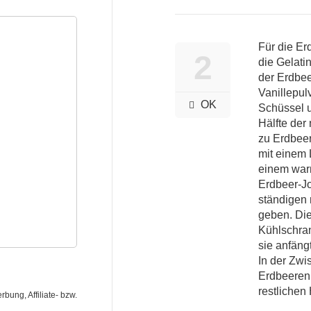
Für die Er
2
die Gelati
der Erdbe
Vanillepul
OK
Schüssel u
Hälfte der
zu Erdbeer
mit einem 
einem war
Erdbeer-J
ständigen 
geben. Die
Kühlschran
sie anfäng
In der Zwi
Erdbeeren 
restlichen
ung, Affiliate- bzw.