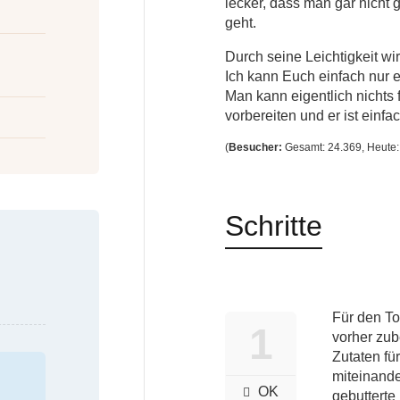
lecker, dass man gar nicht 
geht.
Durch seine Leichtigkeit wi
Ich kann Euch einfach nur 
Man kann eigentlich nichts 
vorbereiten und er ist einfa
(
Besucher:
Gesamt: 24.369, Heute:
Schritte
Für den T
1
vorher zub
Zutaten fü
miteinande
OK
gebuttert