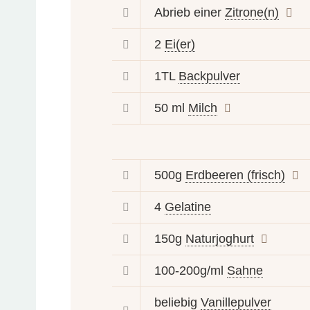
Abrieb einer
Zitrone(n)
2
Ei(er)
1TL
Backpulver
50 ml
Milch
500g
Erdbeeren (frisch)
4
Gelatine
150g
Naturjoghurt
100-200g/ml
Sahne
beliebig
Vanillepulver