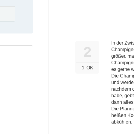
In der Zwi
2
Champigno
größer, ma
Champignon
OK
es gerne w
Die Champ
und werden
nachdem d
habe, gebt
dann alles
Die Pfanne
heißen Ko
abkühlen.