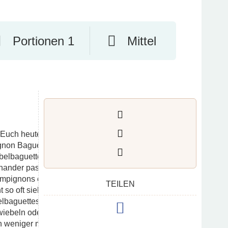
Portionen 1
Mittel
 Euch heute nochmal ein andere Baguette-
non Baguette’s. Ich wollte nämlich einfach
belbaguettes haben, aber trotzdem sollten
inander passen.
ampignons entschieden, weil man solche
TEILEN
t so oft sieht. Aber sie sind lecker und
lbaguettes.
Zwiebeln oder Speck zugeben können, aber
ch weniger mehr. Denn so hat man wirklich