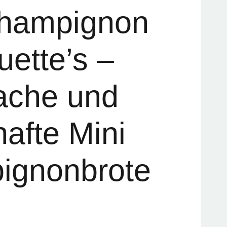
Champignon
ette’s –
ache und
afte Mini
ignonbrote