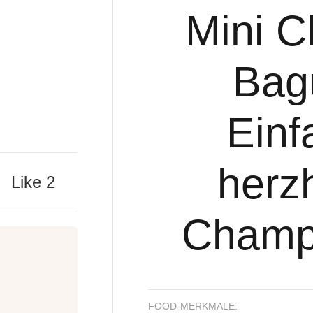
Mini 
Bagu
Einf
herzh
Like
2
Champ
FOOD-MERKMALE: