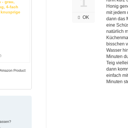
1
 - grau,
Honig geno
ng, 4-fach
 knusprige
mit jedem 
OK
dann das M
eine Schüs
natürlich 
Küchenmas
bisschen v
Wasser hin
)
Minuten du
Teig viell
dann kommt
n Amazon Product
einfach mi
Minuten st
lassen?
.