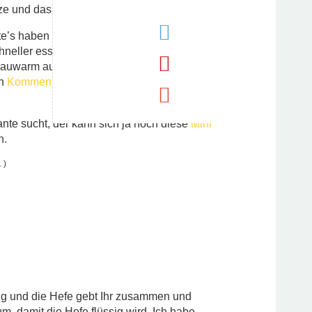
e und das ist auch mal ganz nett. 😀
’s haben echt lecker geschmeckt.
chneller essen, als die Zwiebelbaguettes.
 lauwarm aus dem Ofen.
en
Kommentaren
, wie Ihr dieses Rezept
nte sucht, der kann sich ja noch diese
Mini
n.
 )
g und die Hefe gebt Ihr zusammen und
um, damit die Hefe flüssig wird. Ich habe