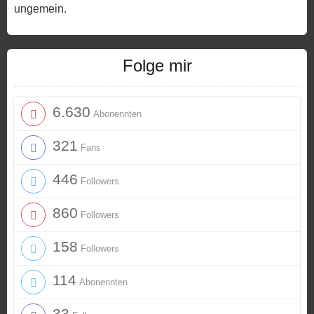
ungemein.
Folge mir
6.630
Abonennten
321
Fans
446
Followers
860
Followers
158
Followers
114
Abonennten
33