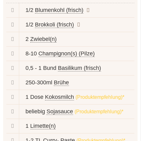
1/2
Blumenkohl (frisch)
1/2
Brokkoli (frisch)
2
Zwiebel(n)
8-10
Champignon(s) (Pilze)
0,5 - 1 Bund
Basilikum (frisch)
250-300ml
Brühe
1 Dose
Kokosmilch
(Produktempfehlung)*
beliebig
Sojasauce
(Produktempfehlung)*
1
Limette(n)
1-2 TL Curry-
Paste
(Produktempfehlung)*