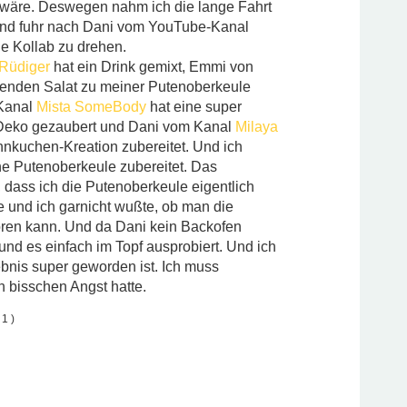
wäre. Deswegen nahm ich die lange Fahrt
nd fuhr nach Dani vom YouTube-Kanal
ie Kollab zu drehen.
Rüdiger
hat ein Drink gemixt, Emmi von
enden Salat zu meiner Putenoberkeule
 Kanal
Mista SomeBody
hat eine super
 Deko gezaubert und Dani vom Kanal
Milaya
nnkuchen-Kreation zubereitet. Und ich
e Putenoberkeule zubereitet. Das
dass ich die Putenoberkeule eigentlich
 und ich garnicht wußte, ob man die
oren kann. Und da Dani kein Backofen
und es einfach im Topf ausprobiert. Und ich
ebnis super geworden ist. Ich muss
n bisschen Angst hatte.
1 )