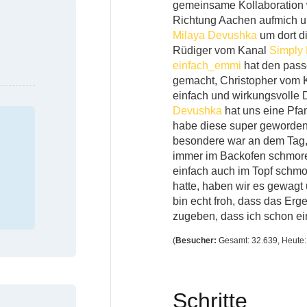
gemeinsame Kollaboration 
Richtung Aachen aufmich u
Milaya Devushka
um dort d
Rüdiger vom Kanal
Simply 
einfach_emmi
hat den pass
gemacht, Christopher vom
einfach und wirkungsvolle
Devushka
hat uns eine Pfa
habe diese super geworden
besondere war an dem Tag, 
immer im Backofen schmore
einfach auch im Topf schm
hatte, haben wir es gewagt 
bin echt froh, dass das Erg
zugeben, dass ich schon ei
(
Besucher:
Gesamt: 32.639, Heute: 
Schritte