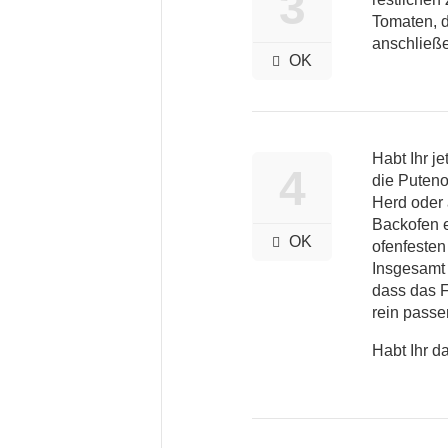
3
Tomaten, d
anschließe
OK
Habt Ihr je
4
die Puteno
Herd oder 
Backofen e
OK
ofenfesten 
Insgesamt 
dass das 
rein passen
Habt Ihr d