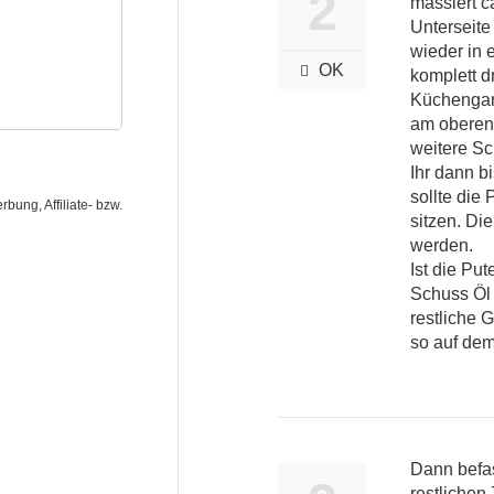
2
massiert 
Unterseite
wieder in 
OK
komplett d
Küchengarn
am oberen 
weitere Sc
Ihr dann b
sollte die
ung, Affiliate- bzw.
sitzen. Die
werden.
Ist die Pu
Schuss Öl 
restliche 
so auf dem
Dann befas
restlichen