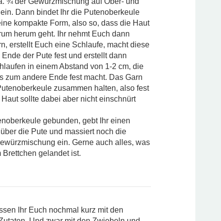
ca. ¾ der Gewürzmischung auf Ober- und
 ein. Dann bindet Ihr die Putenoberkeule
eine kompakte Form, also so, dass die Haut
rum herum geht. Ihr nehmt Euch dann
, erstellt Euch eine Schlaufe, macht diese
Ende der Pute fest und erstellt dann
hlaufen in einem Abstand von 1-2 cm, die
is zum andere Ende fest macht. Das Garn
 Putenoberkeule zusammen halten, also fest
 Haut sollte dabei aber nicht einschnürt
tenoberkeule gebunden, gebt Ihr einen
über die Pute und massiert noch die
Gewürzmischung ein. Gerne auch alles, was
 Brettchen gelandet ist.
sen Ihr Euch nochmal kurz mit den
 Zutaten. Und zwar mit den Zwiebeln und