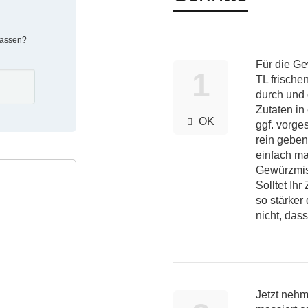
lassen?
.
Für die Ge
1
TL frische
durch und 
Zutaten in
OK
ggf. vorge
rein geben
einfach ma
Gewürzmisc
Solltet Ih
so stärker 
nicht, dass
Jetzt nehm