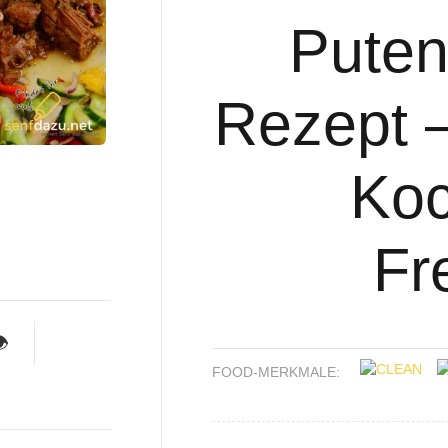
Puten
Rezept 
Koc
Fr

FOOD-MERKMALE: