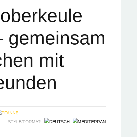
oberkeule
– gemeinsam
hen mit
eunden
STYLE/FORMAT: