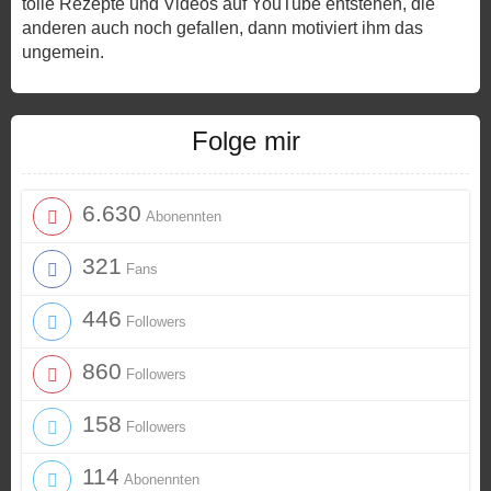
tolle Rezepte und Videos auf YouTube entstehen, die
anderen auch noch gefallen, dann motiviert ihm das
ungemein.
Folge mir
6.630
Abonennten
321
Fans
446
Followers
860
Followers
158
Followers
114
Abonennten