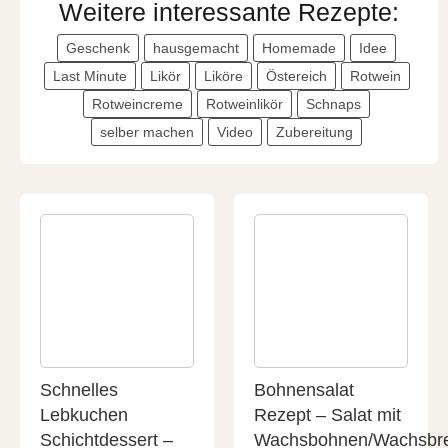
Weitere interessante Rezepte:
Geschenk
hausgemacht
Homemade
Idee
Last Minute
Likör
Liköre
Östereich
Rotwein
Rotweincreme
Rotweinlikör
Schnaps
selber machen
Video
Zubereitung
Schnelles
Bohnensalat
Lebkuchen
Rezept – Salat mit
Schichtdessert –
Wachsbohnen/Wachsbr