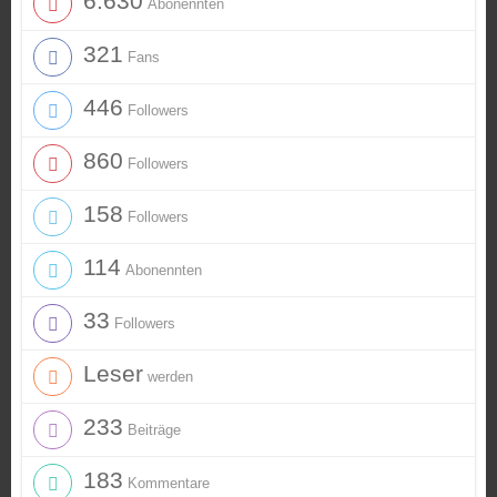
6.630
Abonennten
321
Fans
446
Followers
860
Followers
158
Followers
114
Abonennten
33
Followers
Leser
werden
233
Beiträge
183
Kommentare