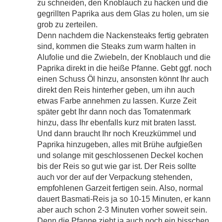
zu schneiden, den Knoblauch zu hacken und die
gegrillten Paprika aus dem Glas zu holen, um sie
grob zu zerteilen.
Denn nachdem die Nackensteaks fertig gebraten
sind, kommen die Steaks zum warm halten in
Alufolie und die Zwiebeln, der Knoblauch und die
Paprika direkt in die heiße Pfanne. Gebt ggf. noch
einen Schuss Öl hinzu, ansonsten könnt Ihr auch
direkt den Reis hinterher geben, um ihn auch
etwas Farbe annehmen zu lassen. Kurze Zeit
später gebt Ihr dann noch das Tomatenmark
hinzu, dass Ihr ebenfalls kurz mit braten lasst.
Und dann braucht Ihr noch Kreuzkümmel und
Paprika hinzugeben, alles mit Brühe aufgießen
und solange mit geschlossenen Deckel kochen
bis der Reis so gut wie gar ist. Der Reis sollte
auch vor der auf der Verpackung stehenden,
empfohlenen Garzeit fertigen sein. Also, normal
dauert Basmati-Reis ja so 10-15 Minuten, er kann
aber auch schon 2-3 Minuten vorher soweit sein.
Denn die Pfanne zieht ja auch noch ein bisschen