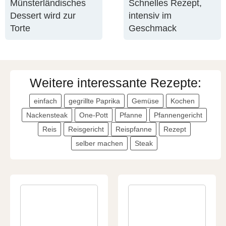
Münsterländisches
Schnelles Rezept,
Dessert wird zur
intensiv im
Torte
Geschmack
Weitere interessante Rezepte:
einfach
gegrillte Paprika
Gemüse
Kochen
Nackensteak
One-Pott
Pfanne
Pfannengericht
Reis
Reisgericht
Reispfanne
Rezept
selber machen
Steak