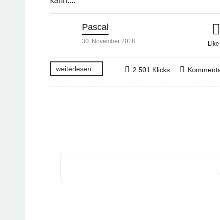
kann....
Pascal
30. November 2018
Lik
weiterlesen...
2.501 Klicks
Kommenta