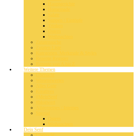
Hauptgerichte
Homemade
Salate
Suppen / Eintöpfe
Trinken
Ostern
Weihnachten
Zutatensuche
Zutaten Liste
Kategorien, Merkmale & Styles
Rezepte Register
Rezepte von A bis Z
Weitere Themen
Übersicht
Wissenswertes
Alles Gute
Kreatives
#MeinSenf
#blogwert
Allgemeines / Internes
Spezial
Ostern
Weihnachten
Dein Senf
Übersicht