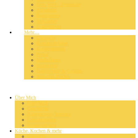
Dein Senf – Formulare
Anmelden
Registrieren
Newsletter
Unterstützen
Mehr…
Übersicht
Kontakt & Infos
Kooperationen
Presse
MediaDaten
Impressum
Datenschutz & Cookies
Besucher-Rechte
Über Mich
Über Mich
Geschichte
Allgemeines / Internes
Grundgedanke
Kooperationen
Küche, Kochen & mehr
Übersicht