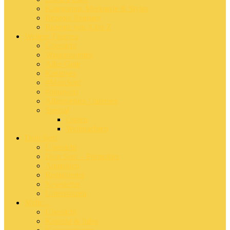
Kategorien, Merkmale & Styles
Rezepte Register
Rezepte von A bis Z
Weitere Themen
Übersicht
Wissenswertes
Alles Gute
Kreatives
#MeinSenf
#blogwert
Allgemeines / Internes
Spezial
Ostern
Weihnachten
Dein Senf
Übersicht
Dein Senf – Formulare
Anmelden
Registrieren
Newsletter
Unterstützen
Mehr…
Übersicht
Kontakt & Infos