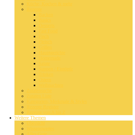
Küche, Kochen & mehr
Rezepte
Backen
Basics
Desserts
Fast Food
Fisch
Fleisch
Grillen
Hauptgerichte
Homemade
Salate
Suppen / Eintöpfe
Trinken
Ostern
Weihnachten
Zutatensuche
Zutaten Liste
Kategorien, Merkmale & Styles
Rezepte Register
Rezepte von A bis Z
Weitere Themen
Übersicht
Wissenswertes
Alles Gute