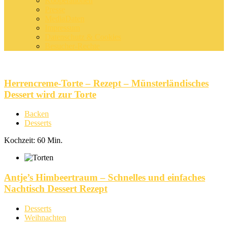
Kooperationen
Presse
MediaDaten
Impressum
Datenschutz & Cookies
Besucher-Rechte
Herrencreme-Torte – Rezept – Münsterländisches
Dessert wird zur Torte
Backen
Desserts
Kochzeit: 60 Min.
Antje’s Himbeertraum – Schnelles und einfaches
Nachtisch Dessert Rezept
Desserts
Weihnachten