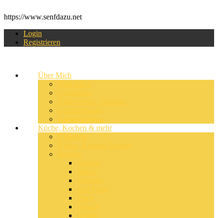
https://www.senfdazu.net
Login
Registrieren
Über Mich
Über Mich
Geschichte
Allgemeines / Internes
Grundgedanke
Kooperationen
Küche, Kochen & mehr
Übersicht
Küche, Kochen & mehr
Rezepte
Backen
Basics
Desserts
Fast Food
Fisch
Fleisch
Grillen