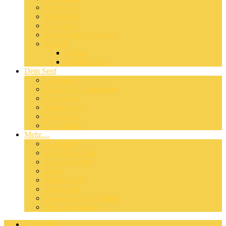
Kreatives
#MeinSenf
#blogwert
Allgemeines / Internes
Spezial
Ostern
Weihnachten
Dein Senf
Übersicht
Dein Senf – Formulare
Anmelden
Registrieren
Newsletter
Unterstützen
Mehr…
Übersicht
Kontakt & Infos
Kooperationen
Presse
MediaDaten
Impressum
Datenschutz & Cookies
Besucher-Rechte
Über Mich