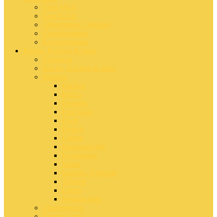
Über Mich
Geschichte
Allgemeines / Internes
Grundgedanke
Kooperationen
Küche, Kochen & mehr
Übersicht
Küche, Kochen & mehr
Rezepte
Backen
Basics
Desserts
Fast Food
Fisch
Fleisch
Grillen
Hauptgerichte
Homemade
Salate
Suppen / Eintöpfe
Trinken
Ostern
Weihnachten
Zutatensuche
Zutaten Liste